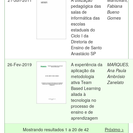
21-Jun-2011
A utilização
Mantovani,
pedagógica das
Fabiana
salas de
Bueno
informática das
Gomes
escolas
estaduais do
Ciclo I da
Diretoria de
Ensino de Santo
Anastácio SP
26-Fev-2019
A experiência da
MARQUES,
aplicação da
Ana Paula
metodologia
Ambrósio
ativa Team
Zanelato
Based Learning
aliada à
tecnologia no
processo de
ensino e de
aprendizagem
Mostrando resultados 1 a 20 de 42
Próximo >