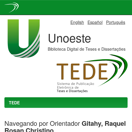
Skip
English
Español
Português
navigation
Unoeste
Biblioteca Digital de Teses e Dissertações
TEDE
Navegando por Orientador
Gitahy, Raquel
Rosan Christino