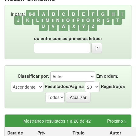
0-9
A
B
C
D
E
F
G
H
I
Ir para:
J
K
L
M
N
O
P
Q
R
S
T
U
V
W
X
Y
Z
ou entre com as primeiras letras:
Classificar por:
Em ordem:
Resultados/Página
Registro(s):
Mostrando resultados 1 a 20 de 42
Próximo >
Data de
Pré-
Título
Autor