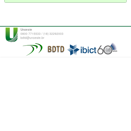
Unoeste
0800 7715533 / (18) 32292003
bdtd@unoeste.br