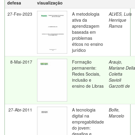
defesa
visualização
27-Fev-2023
A metodologia
ALVES, Luis
ativa da
Henrique
aprendizagem
Ramos
baseada em
problemas
éticos no ensino
jurídico
8-Mai-2017
Formação
Araujo,
permanente:
Mariane Dell
Redes Sociais,
Coletta
inclusão e
Savioli
ensino de Libras
Garzotti de
27-Abr-2011
A tecnologia
Bolfe,
digital na
Marcelo
empregabilidade
do jovem:
desafios e