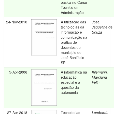
básica no Curso
Técnico em
Administração
24-Nov-2010
A utilização das
José,
tecnologias da
Jaqueline de
informação e
Souza
comunicação na
prática de
docentes do
município de
José Bonifácio -
SP
5-Abr-2006
A informática na
Kliemann,
educação
Marciana
especial e a
Pelin
questão da
autonomia
27-Abr-2018
Tecnologias
Lombardi,