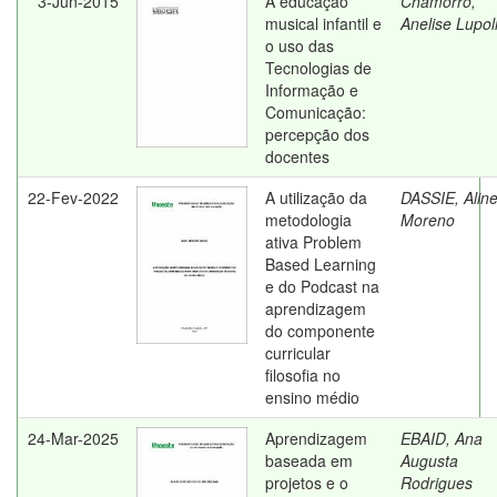
3-Jun-2015
A educação
Chamorro,
musical infantil e
Anelise Lupol
o uso das
Tecnologias de
Informação e
Comunicação:
percepção dos
docentes
22-Fev-2022
A utilização da
DASSIE, Alin
metodologia
Moreno
ativa Problem
Based Learning
e do Podcast na
aprendizagem
do componente
curricular
filosofia no
ensino médio
24-Mar-2025
Aprendizagem
EBAID, Ana
baseada em
Augusta
projetos e o
Rodrigues