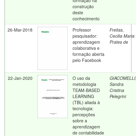
formação na
construção
deste
conhecimento
26-Mar-2018
Professor
Freitas,
pesquisador:
Cecilia Maria
aprendizagem
Prates de
colaborativa e
formação aberta
pelo Facebook
22-Jan-2020
O uso da
GIACOMELLI
metodologia
Sandra
TEAM-BASED
Cristina
LEARNING
Pelegrini
(TBL) aliada à
tecnologia:
percepções
sobre a
aprendizagem
de contabilidade