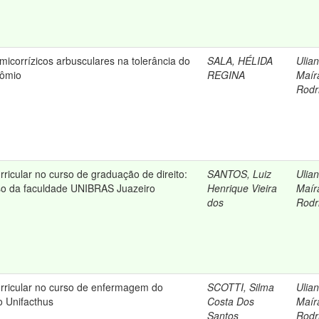
micorrízicos arbusculares na tolerância do
SALA, HÉLIDA
Ulian
rômio
REGINA
Maír
Rodr
ricular no curso de graduação de direito:
SANTOS, Luiz
Ulian
so da faculdade UNIBRAS Juazeiro
Henrique Vieira
Maír
dos
Rodr
rricular no curso de enfermagem do
SCOTTI, Silma
Ulian
o Unifacthus
Costa Dos
Maír
Santos
Rodr