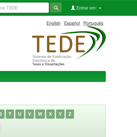
Entrar em:
English
Español
Português
S
T
U
V
W
X
Y
Z