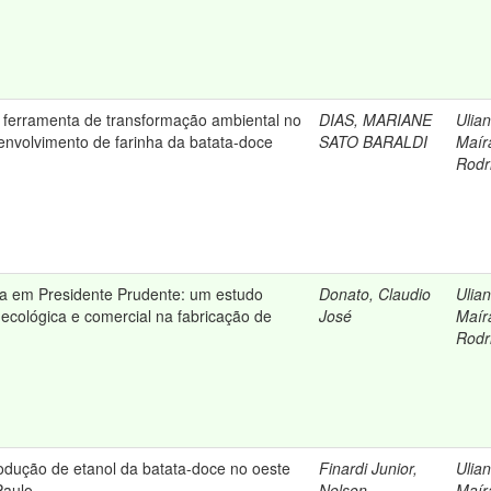
ferramenta de transformação ambiental no
DIAS, MARIANE
Ulian
senvolvimento de farinha da batata-doce
SATO BARALDI
Maír
Rodr
a em Presidente Prudente: um estudo
Donato, Claudio
Ulian
 ecológica e comercial na fabricação de
José
Maír
Rodr
odução de etanol da batata-doce no oeste
Finardi Junior,
Ulian
Paulo
Nelson
Maír