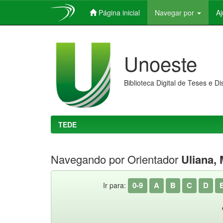
Página inicial
Navegar por
A
Skip
navigation
Unoeste
Biblioteca Digital de Teses e D
TEDE
Navegando por Orientador
Uliana,
0-9
A
B
C
D
Ir para: