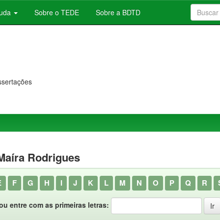
juda
Sobre o TEDE
Sobre a BDTD
issertações
 Maíra Rodrigues
E
F
G
H
I
J
K
L
M
N
O
P
Q
R
ou entre com as primeiras letras: