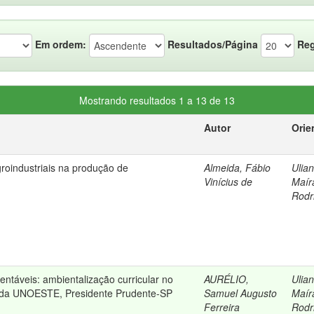
Em ordem:
Resultados/Página
Reg
Mostrando resultados 1 a 13 de 13
Autor
Orie
roindustriais na produção de
Almeida, Fábio
Ulian
Vinícius de
Maír
Rodr
entáveis: ambientalização curricular no
AURÉLIO,
Ulian
 da UNOESTE, Presidente Prudente-SP
Samuel Augusto
Maír
Ferreira
Rodr