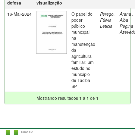
defesa
visualização
16-Mai-2024
O papel do
Perego,
Arana ,
poder
Fúlvia
Alba
público
Leticia
Regina
municipal
Azeved
na
manutenção
da
agricultura
familiar: um
estudo no
município
de Taciba-
SP
Mostrando resultados 1 a 1 de 1
Unoeste