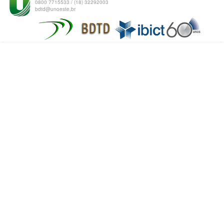
0800 7715533 / (18) 32292003
bdtd@unoeste.br