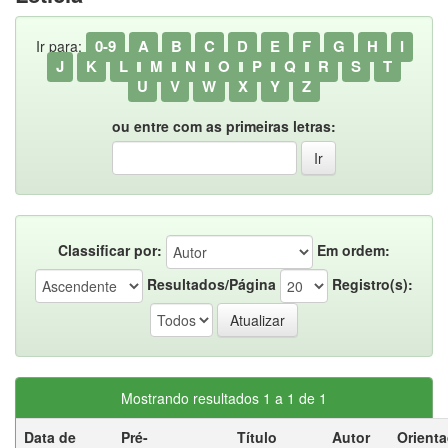
0-9
A
B
C
D
E
F
G
H
I
Ir para:
J
K
L
M
N
O
P
Q
R
S
T
U
V
W
X
Y
Z
ou entre com as primeiras letras:
Classificar por:
Em ordem:
Resultados/Página
Registro(s):
Mostrando resultados 1 a 1 de 1
Data de
Pré-
Título
Autor
Orient