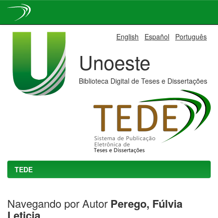
Skip
English
Español
Português
navigation
Unoeste
Biblioteca Digital de Teses e Dissertações
TEDE
Navegando por Autor
Perego, Fúlvia
Leticia