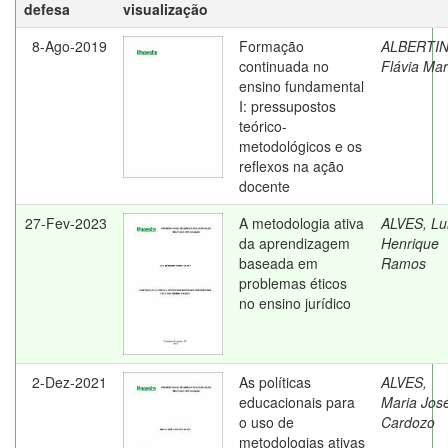
defesa
visualização
8-Ago-2019
Formação
ALBERTIN
continuada no
Flávia Mar
ensino fundamental
I: pressupostos
teórico-
metodológicos e os
reflexos na ação
docente
27-Fev-2023
A metodologia ativa
ALVES, Lu
da aprendizagem
Henrique
baseada em
Ramos
problemas éticos
no ensino jurídico
2-Dez-2021
As políticas
ALVES,
educacionais para
Maria Jos
o uso de
Cardozo
metodologias ativas