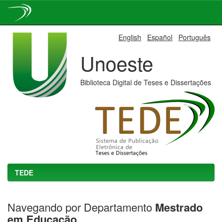
Skip
English
Español
Português
navigation
Unoeste
Biblioteca Digital de Teses e Dissertações
TEDE
Navegando por Departamento
Mestrado
em Educação