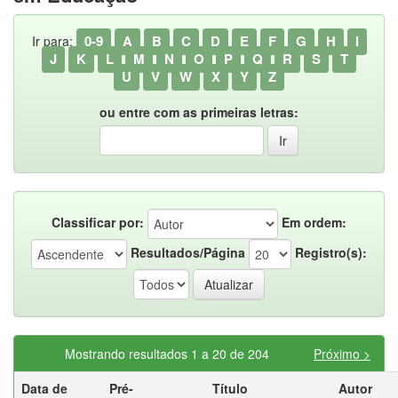
0-9
A
B
C
D
E
F
G
H
I
Ir para:
J
K
L
M
N
O
P
Q
R
S
T
U
V
W
X
Y
Z
ou entre com as primeiras letras:
Classificar por:
Em ordem:
Resultados/Página
Registro(s):
Mostrando resultados 1 a 20 de 204
Próximo >
Data de
Pré-
Título
Autor