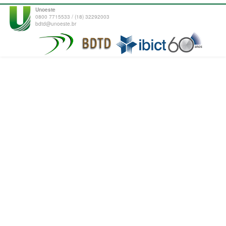
Unoeste
0800 7715533 / (18) 32292003
bdtd@unoeste.br