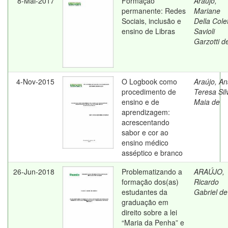
8-Mai-2017
Formação
Araujo,
permanente: Redes
Mariane
Sociais, inclusão e
Della Cole
ensino de Libras
Savioli
Garzotti d
4-Nov-2015
O Logbook como
Araújo, A
procedimento de
Teresa Sil
ensino e de
Maia de
aprendizagem:
acrescentando
sabor e cor ao
ensino médico
asséptico e branco
26-Jun-2018
Problematizando a
ARAÚJO,
formação dos(as)
Ricardo
estudantes da
Gabriel de
graduação em
direito sobre a lei
“Maria da Penha” e