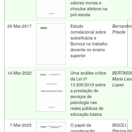
valores morais e
vínculos afetivos na
pré-escola
29-Mar-2017
Estudo
Bernardini
correlacional sobre
Priscile
autoeficácia e
Burnout no trabalho
docente no ensino
superior
14-Mar-2022
Uma análise crítica
BERTASS
da Lei nº
Maria Lau
13.935/2019 sobre
Lopes
a prestação de
serviços de
psicologia nas
redes públicas de
educação básica
7-Mar-2025
O papel da
BIGOLI,
coordenação
Patrícia d