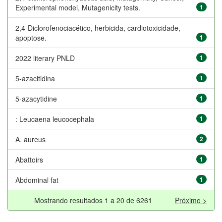
Experimental model, Mutagenicity tests.
1
2,4-Diclorofenociacético, herbicida, cardiotoxicidade,
apoptose.
1
2022 literary PNLD
1
5-azacitidina
1
5-azacytidine
1
: Leucaena leucocephala
1
A. aureus
2
Abattoirs
1
Abdominal fat
1
Mostrando resultados 1 a 20 de 6261
Próximo >