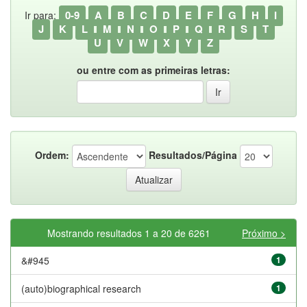
0-9
A
B
C
D
E
F
G
H
I
Ir para:
J
K
L
M
N
O
P
Q
R
S
T
U
V
W
X
Y
Z
ou entre com as primeiras letras:
Ordem:
Resultados/Página
Mostrando resultados 1 a 20 de 6261
Próximo >
&#945
1
(auto)biographical research
1