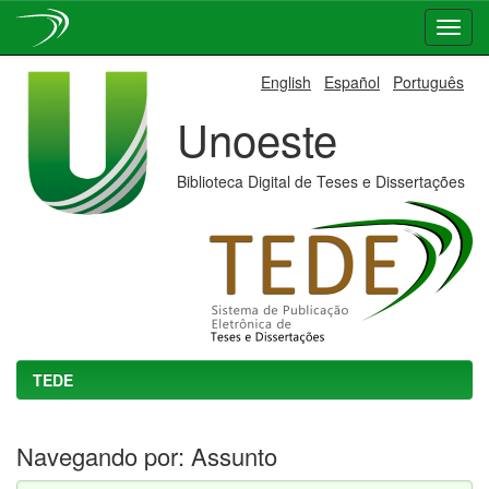
Skip
English
Español
Português
navigation
Unoeste
Biblioteca Digital de Teses e Dissertações
TEDE
Navegando por: Assunto