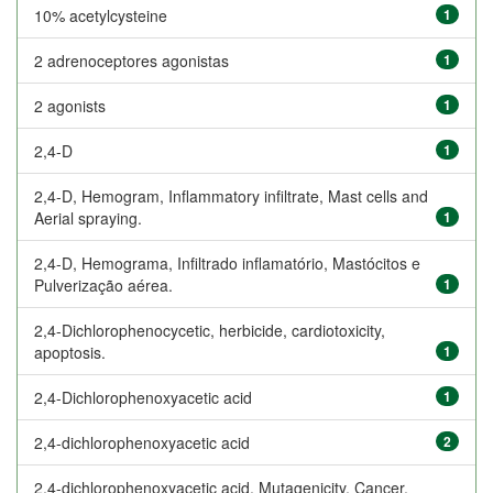
10% acetylcysteine
1
2 adrenoceptores agonistas
1
2 agonists
1
2,4-D
1
2,4-D, Hemogram, Inflammatory infiltrate, Mast cells and
Aerial spraying.
1
2,4-D, Hemograma, Infiltrado inflamatório, Mastócitos e
Pulverização aérea.
1
2,4-Dichlorophenocycetic, herbicide, cardiotoxicity,
apoptosis.
1
2,4-Dichlorophenoxyacetic acid
1
2,4-dichlorophenoxyacetic acid
2
2,4-dichlorophenoxyacetic acid, Mutagenicity, Cancer,