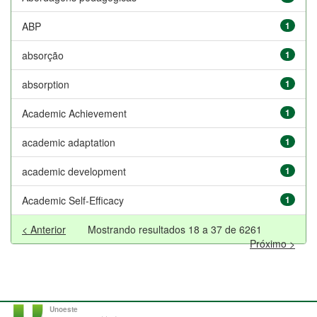
ABP
1
absorção
1
absorption
1
Academic Achievement
1
academic adaptation
1
academic development
1
Academic Self-Efficacy
1
< Anterior
Mostrando resultados 18 a 37 de 6261
Próximo >
Unoeste