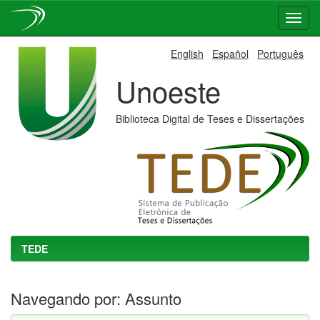
Skip
English
Español
Português
navigation
Unoeste
Biblioteca Digital de Teses e Dissertações
TEDE
Navegando por: Assunto