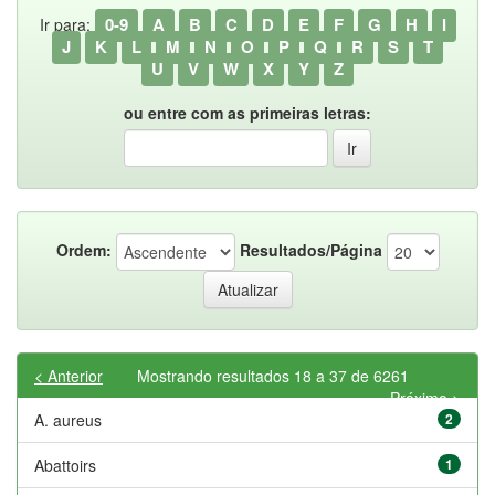
0-9
A
B
C
D
E
F
G
H
I
Ir para:
J
K
L
M
N
O
P
Q
R
S
T
U
V
W
X
Y
Z
ou entre com as primeiras letras:
Ordem:
Resultados/Página
< Anterior
Mostrando resultados 18 a 37 de 6261
Próximo >
A. aureus
2
Abattoirs
1