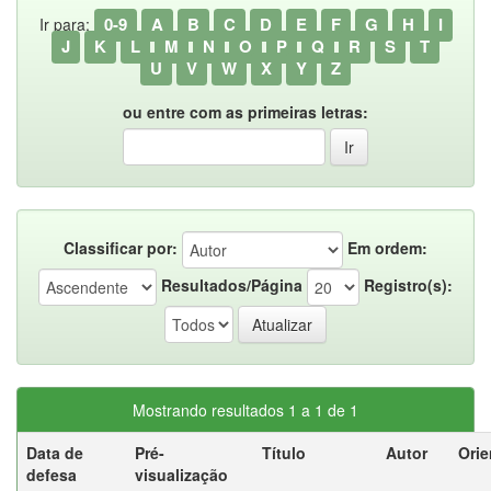
0-9
A
B
C
D
E
F
G
H
I
Ir para:
J
K
L
M
N
O
P
Q
R
S
T
U
V
W
X
Y
Z
ou entre com as primeiras letras:
Classificar por:
Em ordem:
Resultados/Página
Registro(s):
Mostrando resultados 1 a 1 de 1
Data de
Pré-
Título
Autor
Orie
defesa
visualização