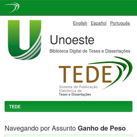
Skip
English
Español
Português
navigation
Unoeste
Biblioteca Digital de Teses e Dissertações
TEDE
Navegando por Assunto
Ganho de Peso