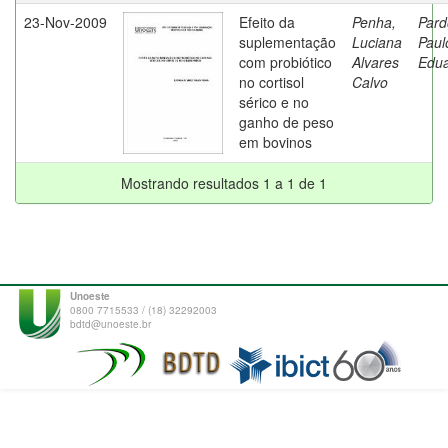
23-Nov-2009
Efeito da
Penha,
Pard
suplementação
Luciana
Paul
com probiótico
Alvares
Edu
no cortisol
Calvo
sérico e no
ganho de peso
em bovinos
Mostrando resultados 1 a 1 de 1
Unoeste
0800 7715533 / (18) 32292003
bdtd@unoeste.br