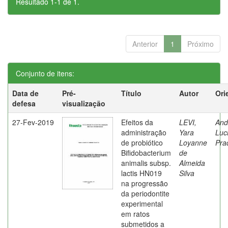
Resultado 1-1 de 1.
Anterior
1
Próximo
Conjunto de itens:
Data de
Pré-
Título
Autor
Ori
defesa
visualização
27-Fev-2019
Efeitos da
LEVI,
And
administração
Yara
Luc
de probiótico
Loyanne
Pra
Bifidobacterium
de
animalis subsp.
Almeida
lactis HN019
Silva
na progressão
da periodontite
experimental
em ratos
submetidos a