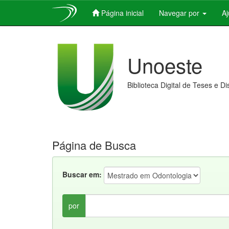
Página inicial
Navegar por
A
Skip
navigation
Unoeste
Biblioteca Digital de Teses e D
Página de Busca
Buscar em:
por