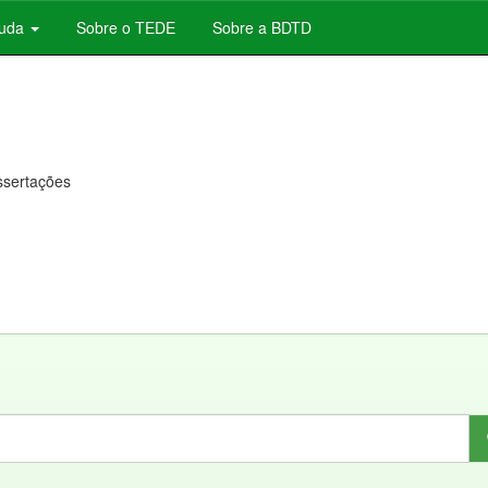
juda
Sobre o TEDE
Sobre a BDTD
issertações