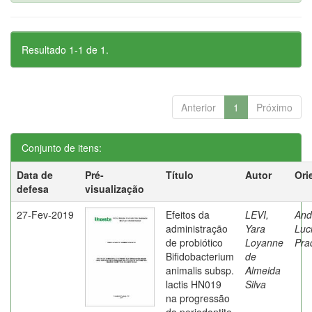
Resultado 1-1 de 1.
Anterior
1
Próximo
Conjunto de itens:
Data de
Pré-
Título
Autor
Ori
defesa
visualização
27-Fev-2019
Efeitos da
LEVI,
And
administração
Yara
Luc
de probiótico
Loyanne
Pra
Bifidobacterium
de
animalis subsp.
Almeida
lactis HN019
Silva
na progressão