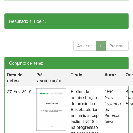
Resultado 1-1 de 1.
Anterior
1
Próximo
Conjunto de itens:
Data de
Pré-
Título
Autor
Ori
defesa
visualização
27-Fev-2019
Efeitos da
LEVI,
And
administração
Yara
Luc
de probiótico
Loyanne
Pra
Bifidobacterium
de
animalis subsp.
Almeida
lactis HN019
Silva
na progressão