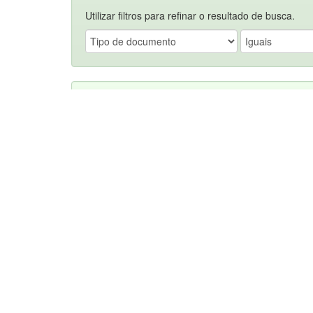
Utilizar filtros para refinar o resultado de busca.
Resultados/Página
Ordenar por
Resultado 1-1 de 1.
Conjunto de itens:
Data de
Pré-
Título