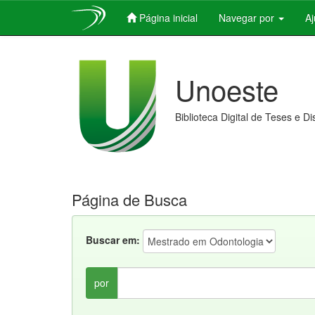
Página inicial
Navegar por
A
Skip
navigation
Unoeste
Biblioteca Digital de Teses e D
Página de Busca
Buscar em:
por