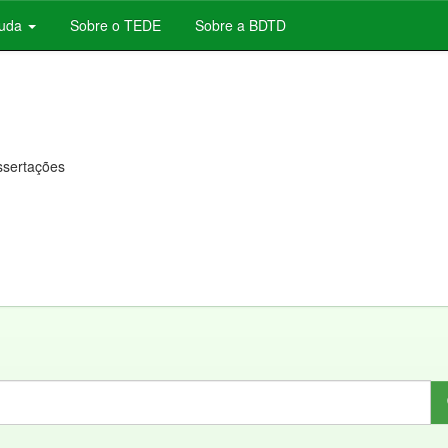
juda
Sobre o TEDE
Sobre a BDTD
issertações