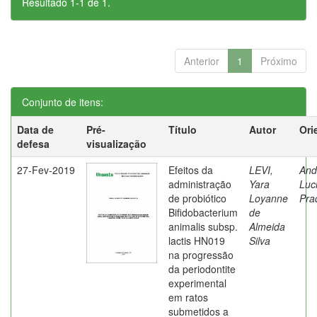
Resultado 1-1 de 1.
Anterior
1
Próximo
Conjunto de itens:
Data de
Pré-
Título
Autor
Ori
defesa
visualização
27-Fev-2019
Efeitos da
LEVI,
And
administração
Yara
Luc
de probiótico
Loyanne
Pra
Bifidobacterium
de
animalis subsp.
Almeida
lactis HN019
Silva
na progressão
da periodontite
experimental
em ratos
submetidos a