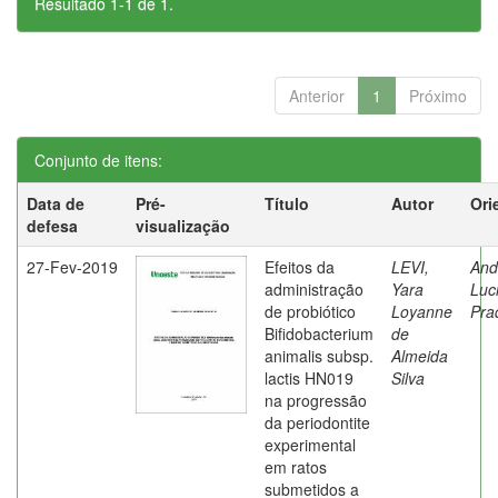
Resultado 1-1 de 1.
Anterior
1
Próximo
Conjunto de itens:
Data de
Pré-
Título
Autor
Ori
defesa
visualização
27-Fev-2019
Efeitos da
LEVI,
And
administração
Yara
Luc
de probiótico
Loyanne
Pra
Bifidobacterium
de
animalis subsp.
Almeida
lactis HN019
Silva
na progressão
da periodontite
experimental
em ratos
submetidos a