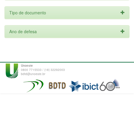
Tipo de documento
Ano de defesa
Unoeste
0800 7715533 / (18) 32292003
bdtd@unoeste.br