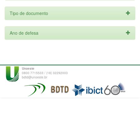
Tipo de documento
Ano de defesa
Unoeste
0800 7715533 / (18) 32292003
bdtd@unoeste.br