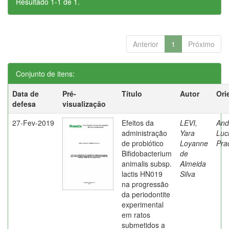
Resultado 1-1 de 1.
Anterior
1
Próximo
Conjunto de itens:
Data de
Pré-
Título
Autor
Ori
defesa
visualização
27-Fev-2019
Efeitos da
LEVI,
And
administração
Yara
Luc
de probiótico
Loyanne
Pra
Bifidobacterium
de
animalis subsp.
Almeida
lactis HN019
Silva
na progressão
da periodontite
experimental
em ratos
submetidos a