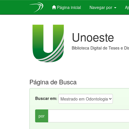
Página inicial
Navegar por
A
Skip
navigation
Unoeste
Biblioteca Digital de Teses e D
Página de Busca
Buscar em:
por