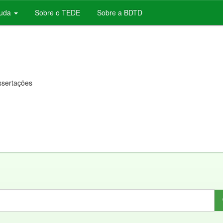
juda
Sobre o TEDE
Sobre a BDTD
issertações