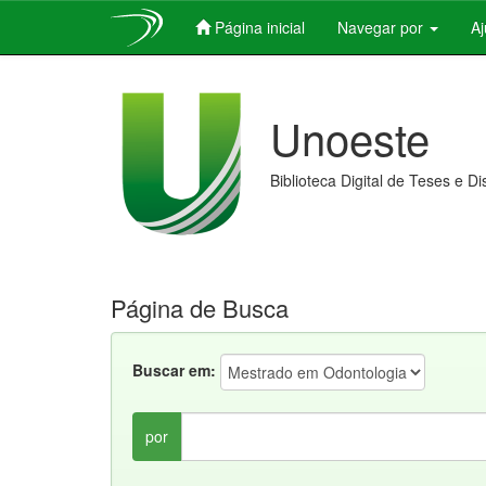
Página inicial
Navegar por
A
Skip
navigation
Unoeste
Biblioteca Digital de Teses e D
Página de Busca
Buscar em:
por