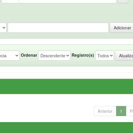
Ordenar
Registro(s)
Anterior
1
P