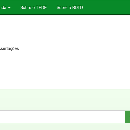
juda
Sobre o TEDE
Sobre a BDTD
issertações