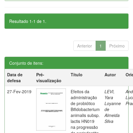
Resultado 1-1 de 1.
Anterior
1
Próximo
Conjunto de itens:
Data de
Pré-
Título
Autor
Ori
defesa
visualização
27-Fev-2019
Efeitos da
LEVI,
And
administração
Yara
Luc
de probiótico
Loyanne
Pra
Bifidobacterium
de
animalis subsp.
Almeida
lactis HN019
Silva
na progressão