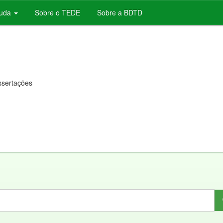
juda
Sobre o TEDE
Sobre a BDTD
issertações