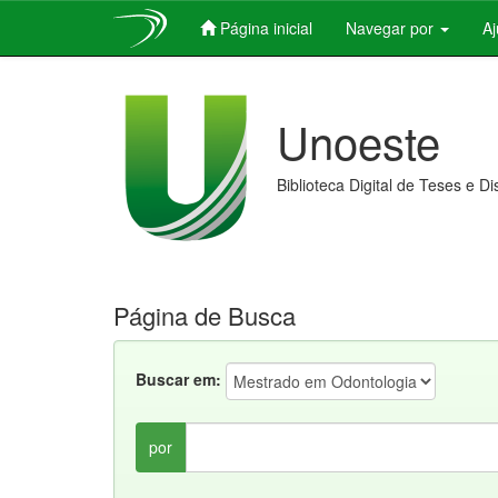
Página inicial
Navegar por
A
Skip
navigation
Unoeste
Biblioteca Digital de Teses e D
Página de Busca
Buscar em:
por