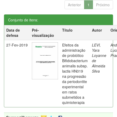
Anterior
1
Próximo
Conjunto de itens:
Data de
Pré-
Título
Autor
Ori
defesa
visualização
27-Fev-2019
Efeitos da
LEVI,
And
administração
Yara
Luc
de probiótico
Loyanne
Pra
Bifidobacterium
de
animalis subsp.
Almeida
lactis HN019
Silva
na progressão
da periodontite
experimental
em ratos
submetidos a
quimioterapia