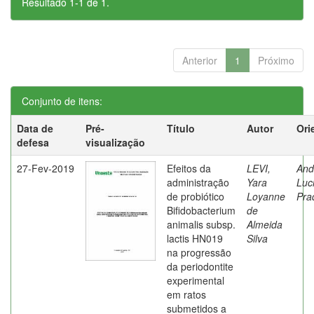
Resultado 1-1 de 1.
Anterior
1
Próximo
Conjunto de itens:
Data de
Pré-
Título
Autor
Ori
defesa
visualização
27-Fev-2019
Efeitos da
LEVI,
And
administração
Yara
Luc
de probiótico
Loyanne
Pra
Bifidobacterium
de
animalis subsp.
Almeida
lactis HN019
Silva
na progressão
da periodontite
experimental
em ratos
submetidos a