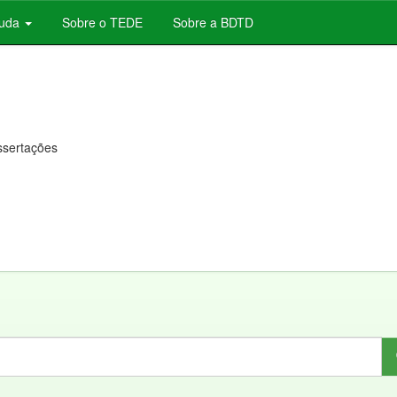
juda
Sobre o TEDE
Sobre a BDTD
issertações