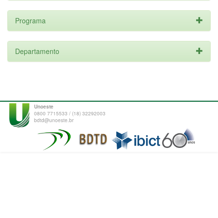
Programa
Departamento
Unoeste
0800 7715533 / (18) 32292003
bdtd@unoeste.br