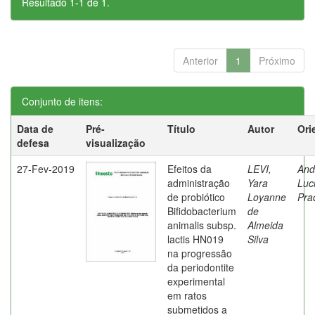
Resultado 1-1 de 1.
Anterior
1
Próximo
Conjunto de itens:
Data de
Pré-
Título
Autor
Ori
defesa
visualização
27-Fev-2019
Efeitos da
LEVI,
And
administração
Yara
Luc
de probiótico
Loyanne
Pra
Bifidobacterium
de
animalis subsp.
Almeida
lactis HN019
Silva
na progressão
da periodontite
experimental
em ratos
submetidos a