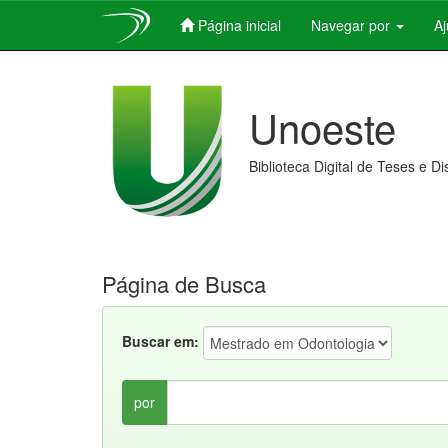
Página inicial
Navegar por
A
Skip
navigation
Unoeste
Biblioteca Digital de Teses e D
Página de Busca
Buscar em:
por