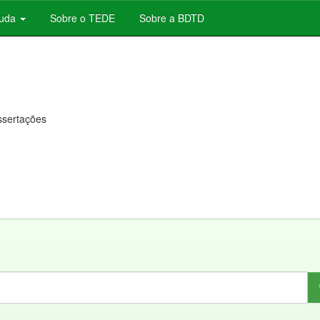
juda
Sobre o TEDE
Sobre a BDTD
issertações