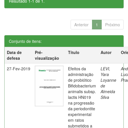
Resultado 1-1 de 1.
Anterior
1
Próximo
Conjunto de itens:
Data de
Pré-
Título
Autor
Ori
defesa
visualização
27-Fev-2019
Efeitos da
LEVI,
And
administração
Yara
Luc
de probiótico
Loyanne
Pra
Bifidobacterium
de
animalis subsp.
Almeida
lactis HN019
Silva
na progressão
da periodontite
experimental
em ratos
submetidos a