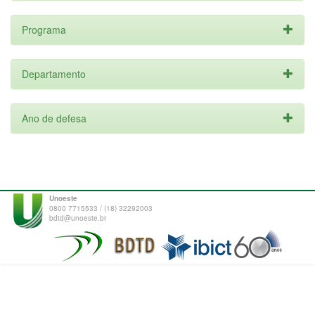
Programa
Departamento
Ano de defesa
Unoeste
0800 7715533 / (18) 32292003
bdtd@unoeste.br