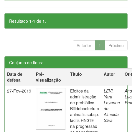
Resultado 1-1 de 1.
Anterior
1
Próximo
Conjunto de itens:
Data de
Pré-
Título
Autor
Ori
defesa
visualização
27-Fev-2019
Efeitos da
LEVI,
And
administração
Yara
Luc
de probiótico
Loyanne
Pra
Bifidobacterium
de
animalis subsp.
Almeida
lactis HN019
Silva
na progressão