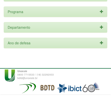
Programa
Departamento
Ano de defesa
Unoeste
0800 7715533 / (18) 32292003
bdtd@unoeste.br