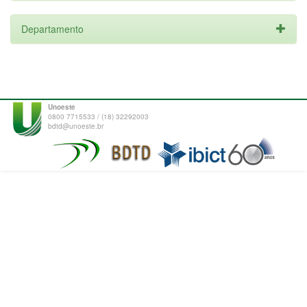
Departamento
Unoeste
0800 7715533 / (18) 32292003
bdtd@unoeste.br