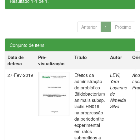
Resultado 1-1 de 1.
Anterior
1
Próximo
Conjunto de itens:
Data de
Pré-
Título
Autor
Ori
defesa
visualização
27-Fev-2019
Efeitos da
LEVI,
And
administração
Yara
Luc
de probiótico
Loyanne
Pra
Bifidobacterium
de
animalis subsp.
Almeida
lactis HN019
Silva
na progressão
da periodontite
experimental
em ratos
submetidos a