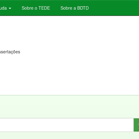
juda
Sobre o TEDE
Sobre a BDTD
issertações