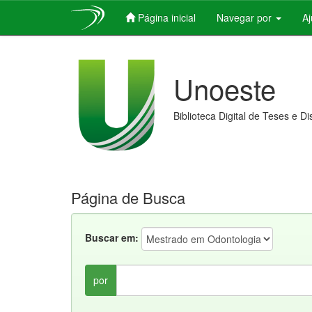
Página inicial
Navegar por
A
Skip
navigation
Unoeste
Biblioteca Digital de Teses e D
Página de Busca
Buscar em:
por