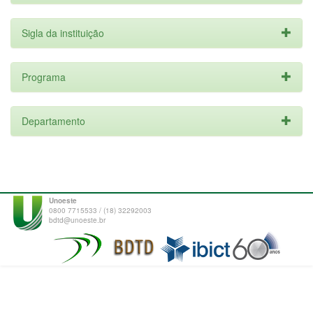
Sigla da instituição
Programa
Departamento
Unoeste
0800 7715533 / (18) 32292003
bdtd@unoeste.br