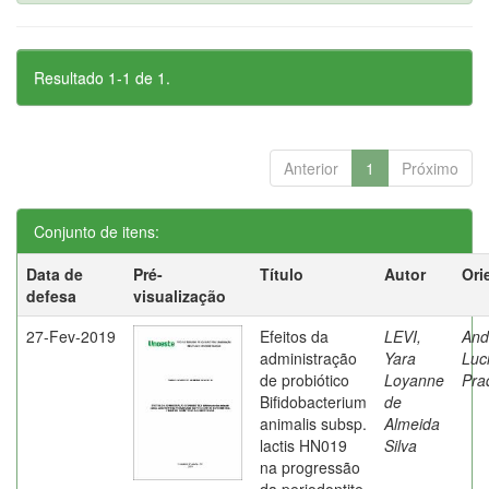
Resultado 1-1 de 1.
Anterior
1
Próximo
Conjunto de itens:
Data de
Pré-
Título
Autor
Ori
defesa
visualização
27-Fev-2019
Efeitos da
LEVI,
And
administração
Yara
Luc
de probiótico
Loyanne
Pra
Bifidobacterium
de
animalis subsp.
Almeida
lactis HN019
Silva
na progressão