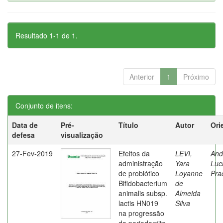
Resultado 1-1 de 1.
Anterior
1
Próximo
Conjunto de itens:
Data de
Pré-
Título
Autor
Ori
defesa
visualização
27-Fev-2019
Efeitos da
LEVI,
And
administração
Yara
Luc
de probiótico
Loyanne
Pra
Bifidobacterium
de
animalis subsp.
Almeida
lactis HN019
Silva
na progressão