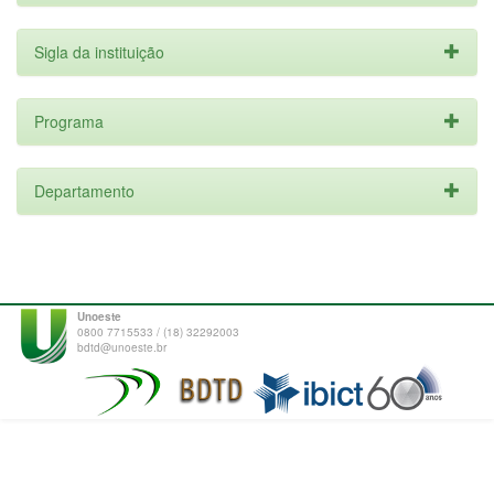
Sigla da instituição
Programa
Departamento
Unoeste
0800 7715533 / (18) 32292003
bdtd@unoeste.br