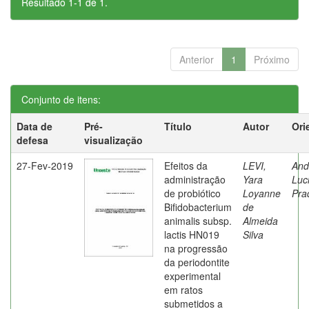
Resultado 1-1 de 1.
Anterior
1
Próximo
Conjunto de itens:
Data de
Pré-
Título
Autor
Ori
defesa
visualização
27-Fev-2019
Efeitos da
LEVI,
And
administração
Yara
Luc
de probiótico
Loyanne
Pra
Bifidobacterium
de
animalis subsp.
Almeida
lactis HN019
Silva
na progressão
da periodontite
experimental
em ratos
submetidos a