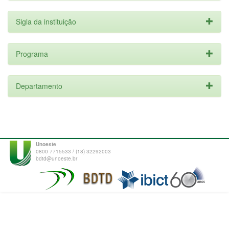
Sigla da instituição
Programa
Departamento
Unoeste
0800 7715533 / (18) 32292003
bdtd@unoeste.br