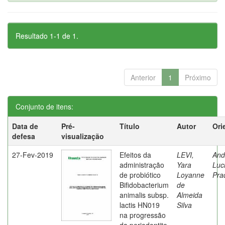
Resultado 1-1 de 1.
Anterior
1
Próximo
Conjunto de itens:
Data de
Pré-
Título
Autor
Ori
defesa
visualização
27-Fev-2019
Efeitos da
LEVI,
And
administração
Yara
Luc
de probiótico
Loyanne
Pra
Bifidobacterium
de
animalis subsp.
Almeida
lactis HN019
Silva
na progressão