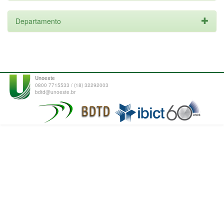
Departamento
Unoeste
0800 7715533 / (18) 32292003
bdtd@unoeste.br