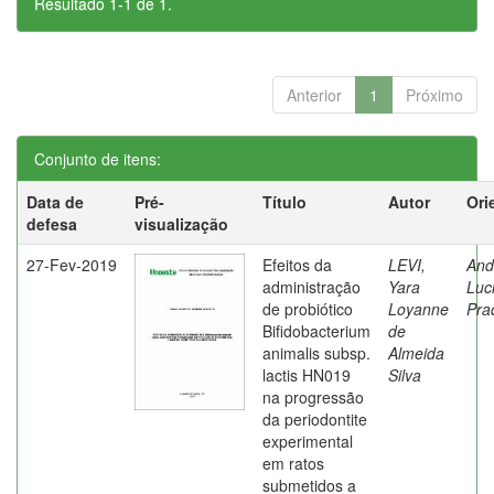
Resultado 1-1 de 1.
Anterior
1
Próximo
Conjunto de itens:
Data de
Pré-
Título
Autor
Ori
defesa
visualização
27-Fev-2019
Efeitos da
LEVI,
And
administração
Yara
Luc
de probiótico
Loyanne
Pra
Bifidobacterium
de
animalis subsp.
Almeida
lactis HN019
Silva
na progressão
da periodontite
experimental
em ratos
submetidos a