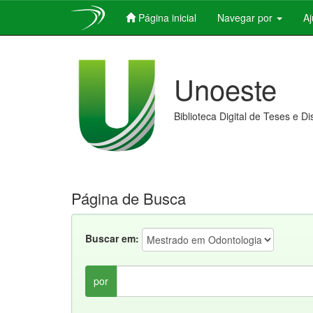
Página inicial
Navegar por
A
Skip
navigation
Unoeste
Biblioteca Digital de Teses e D
Página de Busca
Buscar em:
por