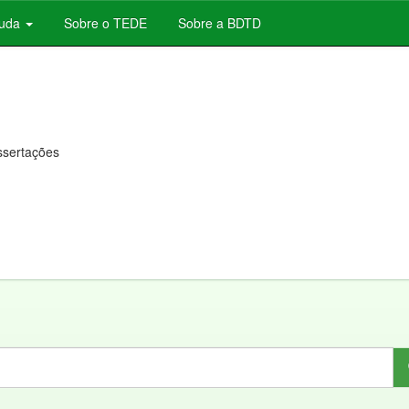
juda
Sobre o TEDE
Sobre a BDTD
issertações