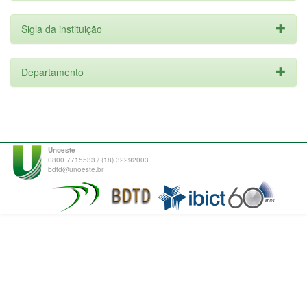
Sigla da instituição
Departamento
Unoeste
0800 7715533 / (18) 32292003
bdtd@unoeste.br