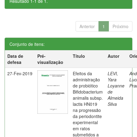
Resultado 1-1 de 1.
Anterior
1
Próximo
Conjunto de itens:
Data de
Pré-
Título
Autor
Ori
defesa
visualização
27-Fev-2019
Efeitos da
LEVI,
And
administração
Yara
Luc
de probiótico
Loyanne
Pra
Bifidobacterium
de
animalis subsp.
Almeida
lactis HN019
Silva
na progressão
da periodontite
experimental
em ratos
submetidos a