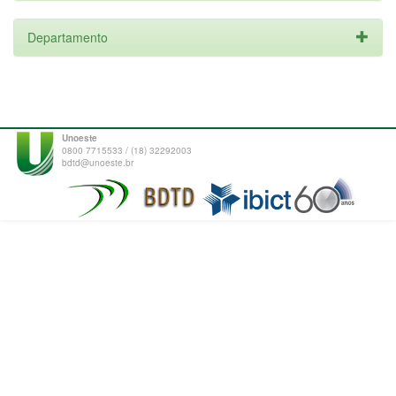
Departamento
Unoeste
0800 7715533 / (18) 32292003
bdtd@unoeste.br