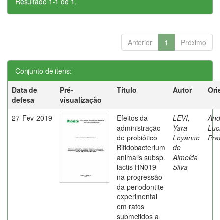
Resultado 1-1 de 1.
Anterior
1
Próximo
Conjunto de itens:
Data de
Pré-
Título
Autor
Ori
defesa
visualização
27-Fev-2019
Efeitos da
LEVI,
And
administração
Yara
Luc
de probiótico
Loyanne
Pra
Bifidobacterium
de
animalis subsp.
Almeida
lactis HN019
Silva
na progressão
da periodontite
experimental
em ratos
submetidos a