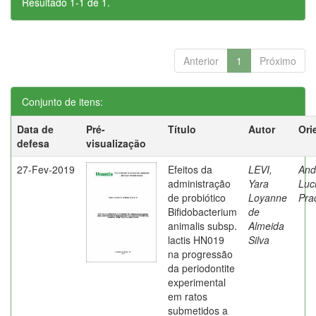
Resultado 1-1 de 1.
Anterior
1
Próximo
Conjunto de itens:
Data de
Pré-
Título
Autor
Ori
defesa
visualização
27-Fev-2019
Efeitos da
LEVI,
And
administração
Yara
Luc
de probiótico
Loyanne
Pra
Bifidobacterium
de
animalis subsp.
Almeida
lactis HN019
Silva
na progressão
da periodontite
experimental
em ratos
submetidos a