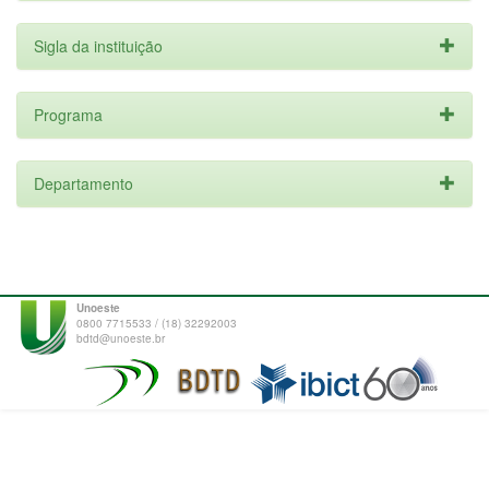
Sigla da instituição
Programa
Departamento
Unoeste
0800 7715533 / (18) 32292003
bdtd@unoeste.br