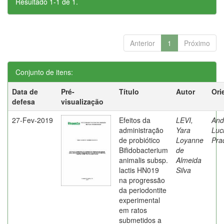
Resultado 1-1 de 1.
Anterior
1
Próximo
Conjunto de itens:
Data de
Pré-
Título
Autor
Ori
defesa
visualização
27-Fev-2019
Efeitos da
LEVI,
And
administração
Yara
Luc
de probiótico
Loyanne
Pra
Bifidobacterium
de
animalis subsp.
Almeida
lactis HN019
Silva
na progressão
da periodontite
experimental
em ratos
submetidos a