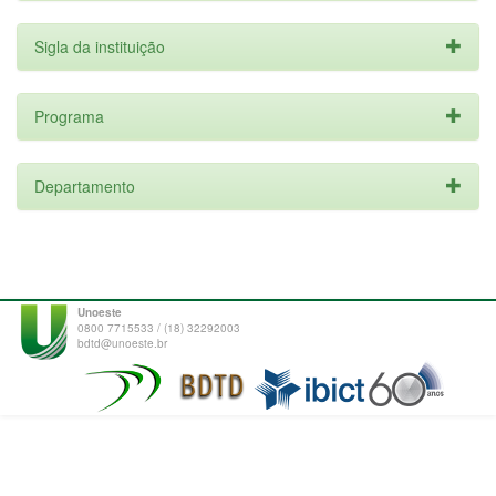
Sigla da instituição
Programa
Departamento
Unoeste
0800 7715533 / (18) 32292003
bdtd@unoeste.br