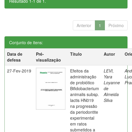
Resultado 1-1 de 1.
Anterior
1
Próximo
Conjunto de itens:
Data de
Pré-
Título
Autor
Ori
defesa
visualização
27-Fev-2019
Efeitos da
LEVI,
And
administração
Yara
Luc
de probiótico
Loyanne
Pra
Bifidobacterium
de
animalis subsp.
Almeida
lactis HN019
Silva
na progressão
da periodontite
experimental
em ratos
submetidos a