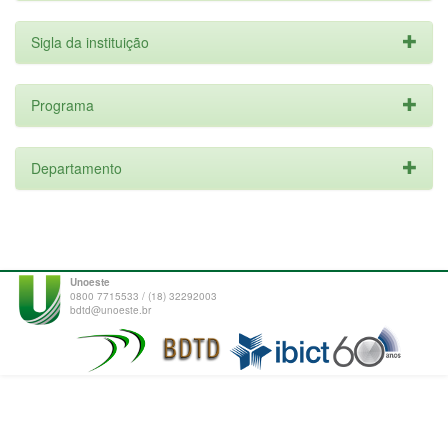
Sigla da instituição
Programa
Departamento
Unoeste
0800 7715533 / (18) 32292003
bdtd@unoeste.br