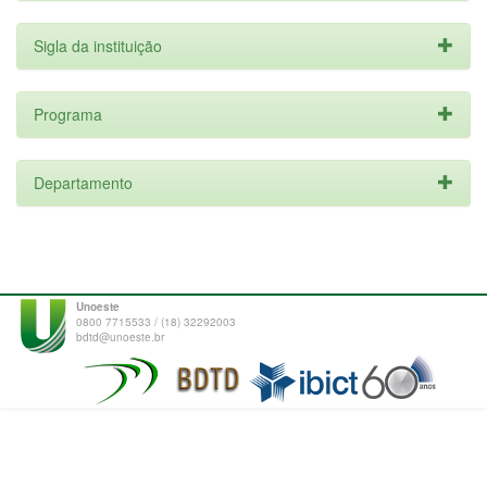
Sigla da instituição
Programa
Departamento
Unoeste
0800 7715533 / (18) 32292003
bdtd@unoeste.br