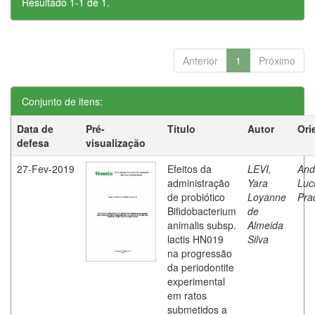
Resultado 1-1 de 1.
Anterior
1
Próximo
Conjunto de itens:
Data de
Pré-
Título
Autor
Ori
defesa
visualização
27-Fev-2019
Efeitos da
LEVI,
And
administração
Yara
Luc
de probiótico
Loyanne
Pra
Bifidobacterium
de
animalis subsp.
Almeida
lactis HN019
Silva
na progressão
da periodontite
experimental
em ratos
submetidos a