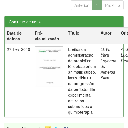
Anterior
1
Próximo
Conjunto de itens:
Data de
Pré-
Título
Autor
Ori
defesa
visualização
27-Fev-2019
Efeitos da
LEVI,
And
administração
Yara
Luc
de probiótico
Loyanne
Pra
Bifidobacterium
de
animalis subsp.
Almeida
lactis HN019
Silva
na progressão
da periodontite
experimental
em ratos
submetidos a
quimioterapia