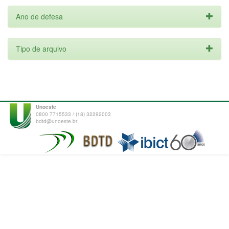
Ano de defesa
Tipo de arquivo
Unoeste
0800 7715533 / (18) 32292003
bdtd@unoeste.br