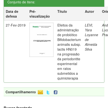
Conjunto de itens:
Data de
Pré-
Título
Autor
Ori
defesa
visualização
27-Fev-2019
Efeitos da
LEVI,
And
administração
Yara
Luc
de probiótico
Loyanne
Pra
Bifidobacterium
de
animalis subsp.
Almeida
lactis HN019
Silva
na progressão
da periodontite
experimental
em ratos
submetidos a
quimioterapia
Compartilhamento
Busca facetada