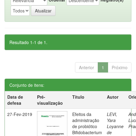
Resultado 1-1 de 1.
Anterior
1
Próximo
Conjunto de itens:
Data de
Pré-
Título
Autor
Ori
defesa
visualização
27-Fev-2019
Efeitos da
LEVI,
And
administração
Yara
Luc
de probiótico
Loyanne
Pra
Bifidobacterium
de