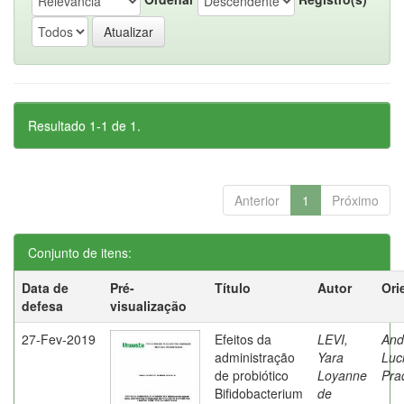
Resultado 1-1 de 1.
Anterior
1
Próximo
Conjunto de itens:
Data de
Pré-
Título
Autor
Ori
defesa
visualização
27-Fev-2019
Efeitos da
LEVI,
And
administração
Yara
Luc
de probiótico
Loyanne
Pra
Bifidobacterium
de