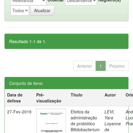
Resultado 1-1 de 1.
Anterior
1
Próximo
Conjunto de itens:
Data de
Pré-
Título
Autor
Ori
defesa
visualização
27-Fev-2019
Efeitos da
LEVI,
And
administração
Yara
Luc
de probiótico
Loyanne
Pra
Bifidobacterium
de