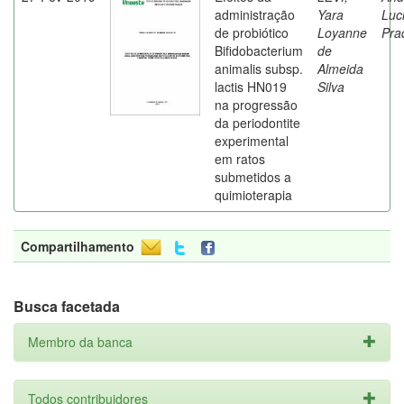
administração
Yara
Luc
de probiótico
Loyanne
Pra
Bifidobacterium
de
animalis subsp.
Almeida
lactis HN019
Silva
na progressão
da periodontite
experimental
em ratos
submetidos a
quimioterapia
Compartilhamento
Busca facetada
Membro da banca
Todos contribuidores