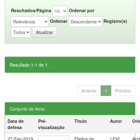
Resultados/Página
Ordenar por
Ordenar
Registro(s)
Resultado 1-1 de 1.
Anterior
1
Próximo
Conjunto de itens:
Data de
Pré-
Título
Autor
Ori
defesa
visualização
27-Fev-2019
Efeitos da
LEVI,
And