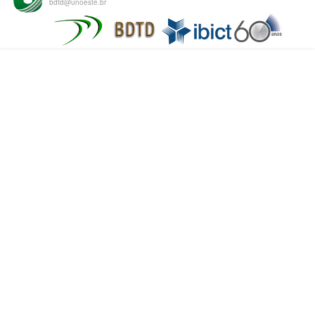
bdtd@unoeste.br