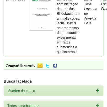
administração
Yara
Luc
de probiótico
Loyanne
Pra
Bifidobacterium
de
animalis subsp.
Almeida
lactis HN019
Silva
na progressão
da periodontite
experimental
em ratos
submetidos a
quimioterapia
Compartilhamento
Busca facetada
Membro da banca
Todos contribuidores