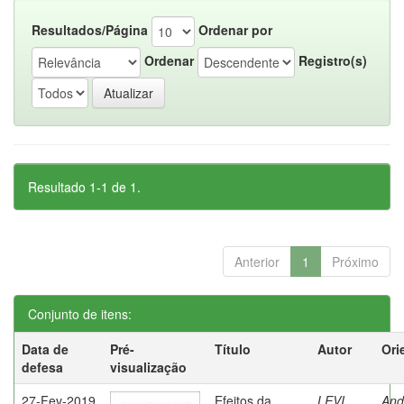
Resultados/Página
Ordenar por
Ordenar
Registro(s)
Resultado 1-1 de 1.
Anterior
1
Próximo
Conjunto de itens:
Data de
Pré-
Título
Autor
Ori
defesa
visualização
27-Fev-2019
Efeitos da
LEVI,
And