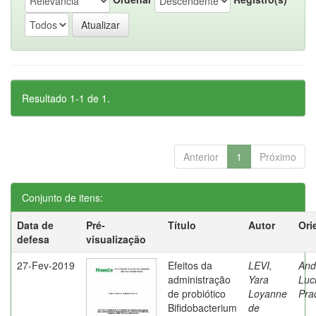
Resultado 1-1 de 1.
Anterior
1
Próximo
Conjunto de itens:
Data de
Pré-
Título
Autor
Ori
defesa
visualização
27-Fev-2019
Efeitos da
LEVI,
And
administração
Yara
Luc
de probiótico
Loyanne
Pra
Bifidobacterium
de