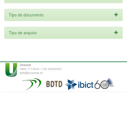
Tipo de documento
Tipo de arquivo
Unoeste
0800 7715533 / (18) 32292003
bdtd@unoeste.br