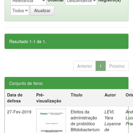
Resultado 1-1 de 1.
Anterior
1
Próximo
Conjunto de itens:
Data de
Pré-
Título
Autor
Ori
defesa
visualização
27-Fev-2019
Efeitos da
LEVI,
And
administração
Yara
Luc
de probiótico
Loyanne
Pra
Bifidobacterium
de