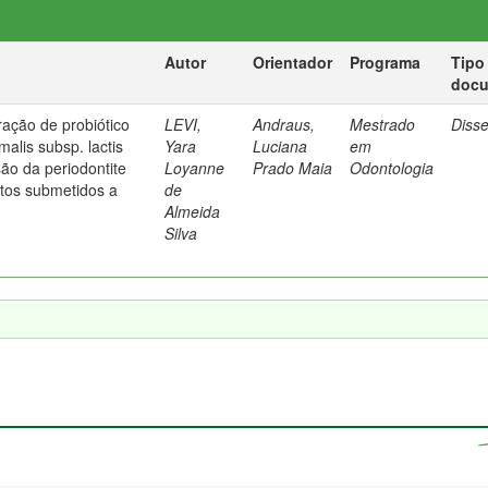
Autor
Orientador
Programa
Tipo
doc
ração de probiótico
LEVI,
Andraus,
Mestrado
Diss
malis subsp. lactis
Yara
Luciana
em
ão da periodontite
Loyanne
Prado Maia
Odontologia
tos submetidos a
de
Almeida
Silva