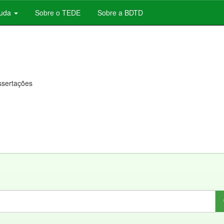
juda
Sobre o TEDE
Sobre a BDTD
issertações