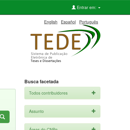
Entrar em:
English
Español
Português
Busca facetada
Todos contribuidores
Assunto
Áreas do CNPq