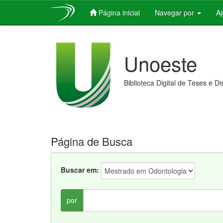
Página inicial
Navegar por
A
Skip
navigation
Unoeste
Biblioteca Digital de Teses e D
Página de Busca
Buscar em:
por